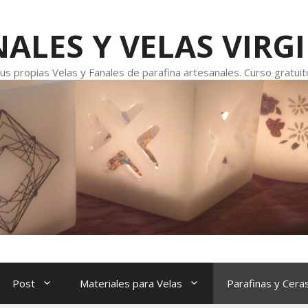
ALES Y VELAS VIRG
s propias Velas y Fanales de parafina artesanales. Curso gratuito
Post
Materiales para Velas
Parafinas y Cera