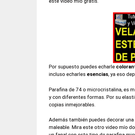
este video mío gratis.
Por supuesto puedes echarle
coloran
incluso echarles
esencias
, ya eso dep
Parafina de 74 o microcristalina, es
y con diferentes formas. Por su elas
copias inmejorables.
Además también puedes decorar una ve
maleable. Mira este otro video mío 
un fanal con este tipo de parafina micr