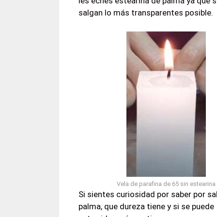
les eches estearina de palma ya que s
salgan lo más transparentes posible.
Vela de parafina de 65 sin estearina
Si sientes curiosidad por saber por sa
palma, que dureza tiene y si se pued