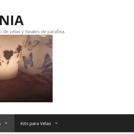
INIA
 de velas y fanales de parafina.
s
Kits para Velas