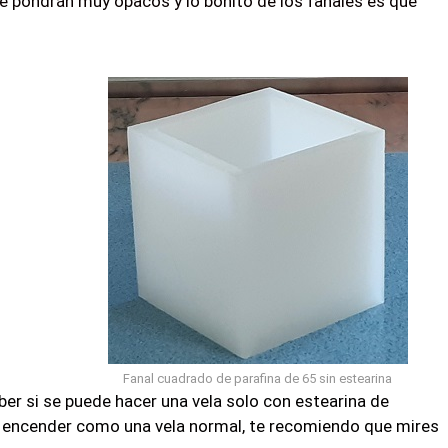
e pondrán muy opacos y lo bonito de los fanales es que
Fanal cuadrado de parafina de 65 sin estearina
ber si se puede hacer una vela solo con estearina de
e encender como una vela normal, te recomiendo que mires