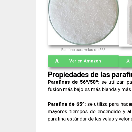
Parafina para velas de 56º
Ver en Amazon
Propiedades de las paraf
Parafinas de 56º/58º
:
se utilizan pa
fusión más bajo es más blanda y más m
Parafina de 65º
:
se utiliza para hace
mayores tiempos de encendido y al v
parafina estándar de las velas y velon